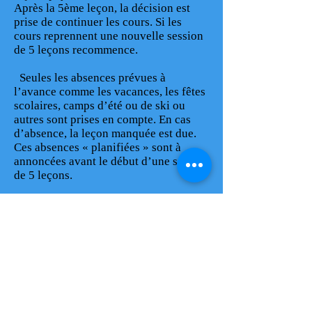
Après la 5ème leçon, la décision est
prise de continuer les cours. Si les
cours reprennent une nouvelle session
de 5 leçons recommence.
Seules les absences prévues à
l’avance comme les vacances, les fêtes
scolaires, camps d’été ou de ski ou
autres sont prises en compte. En cas
d’absence, la leçon manquée est due.
Ces absences « planifiées » sont à
annoncées avant le début d’une session
de 5 leçons.
Seules les absences maladie avec
certificat du médecin sont
remboursées.
Aucun changement n’est possible
avant la fin de la session des 5 leçons.
Les parents n’ont pas le droit de